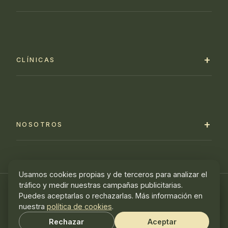
CLÍNICAS
NOSOTROS
Usamos cookies propias y de terceros para analizar el
tráfico y medir nuestras campañas publicitarias.
Política de privacidad
·
Aviso legal y términos
·
Puedes aceptarlas o rechazarlas. Más información en
Política de cookies
·
Configurar cookies
nuestra
política de cookies
.
© 1996–2026 Centros Torguet · Cuidando tu salud
Rechazar
Aceptar
emocional desde 1996